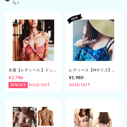
ら♪
水着【レディース 】ドット
レディース【Mサイズ】キ
柄 バンドゥビキニ S M(5
ャミソール キャミ/マーブ
¥2,786
¥1,980
号,7号,9号)
ル柄 青
30%OFF
SOLD OUT
SOLD OUT