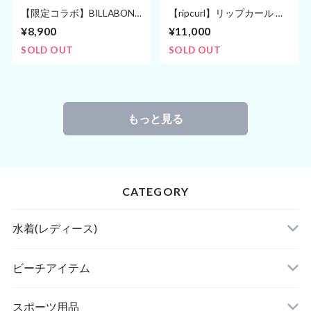
【限定コラボ】BILLABONG
【ripcurl】リップカール M
ビラボン ビキニ Mサイズ
サイズ ビキニ 水着 (９号)
¥8,900
¥11,000
(7〜9号)
SOLD OUT
SOLD OUT
もっと見る
CATEGORY
水着(レディース)
ビキニ
ビーチアイテム
ハイネックビキニ
ビーチサンダル
スポーツ用品