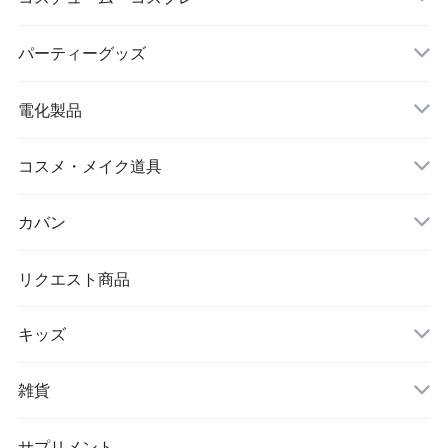
シワ取りテープ
クリスマス
パーティーグッズ
電化製品
ドローン
コスメ・メイク道具
メイクブラシ
カバン
シワ取りテープ
トートバッグ
リクエスト商品
キッズ
リュック
アウター(女の子)
雑貨
クラッチバッグ
ボディケア・スキンケア
サプリメント