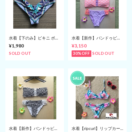
水着【下のみ】ビキニ ボト
水着【新作】バンドゥビキ
ムス ブラジリアン Sサイズ
ニ/ピンクパープル (7号・9
¥1,980
¥3,150
Mサイズ
号)
SOLD OUT
30%OFF
SOLD OUT
水着【新作】バンドゥビキ
水着【ripcurl】リップカー