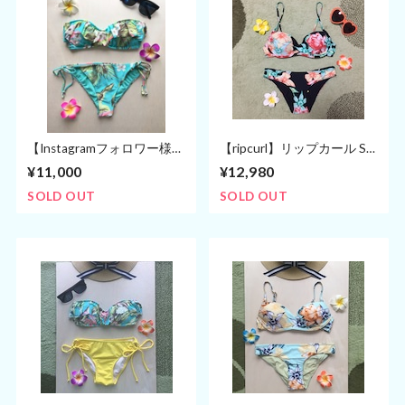
【Instagramフォロワー様専
【ripcurl】リップカール S
用】
サイズ ビキニ 水着 (７号〜
¥11,000
¥12,980
９号)
SOLD OUT
SOLD OUT