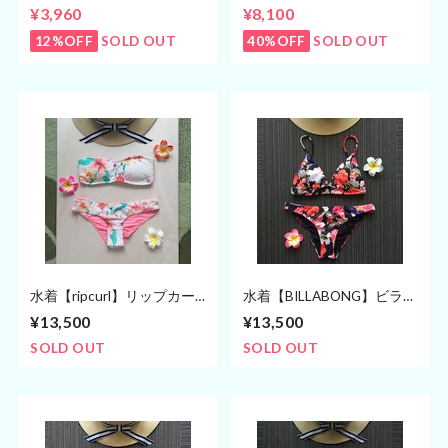
ニ/ブラック (７号・９号)
ル Sサイズ ビキニ (７号〜９
¥3,960
¥8,100
号)
12%OFF
SOLD OUT
40%OFF
SOLD OUT
水着【ripcurl】リップカー
水着【BILLABONG】ビラボ
ル/ホワイト バンドゥビキ
ン 三角ビキニ (5〜7号)
¥13,500
¥13,500
ニ
SOLD OUT
SOLD OUT