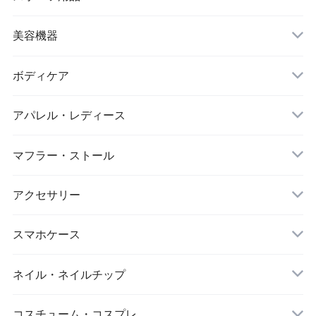
ヌードブラ
サウナスーツ
美容機器
カーディガン・羽織
スイムウェア
脱毛器
ボディケア
ステッカー
スポーツブラ
アパレル・レディース
リップ・唇
レギンス・スパッツ
レッグウォーマー
マフラー・ストール
マスク
スポーツウェアセット
大判ストール
アクセサリー
ダイエット
キーホルダー
スマホケース
アイマスク
iPhone
ネイル・ネイルチップ
靴下・ソックス
コスチューム・コスプレ