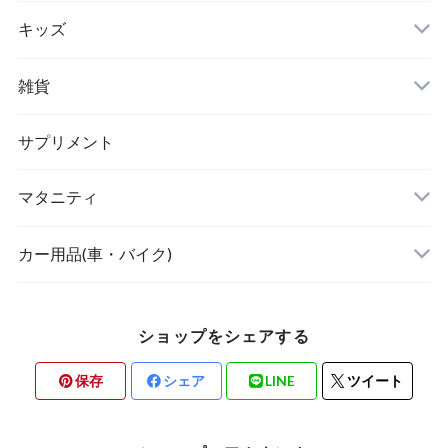
キッズ
リュック
アウター(女の子)
雑貨
クラッチバッグ
ボディケア・スキンケア
サプリメント
POETIC
マタニティ
キッチングッズ
トップス
カー用品(車・バイク)
ショップをシェアする
素材・ハンドメイド
保存
シェア
LINE
ツイート
バリ雑貨