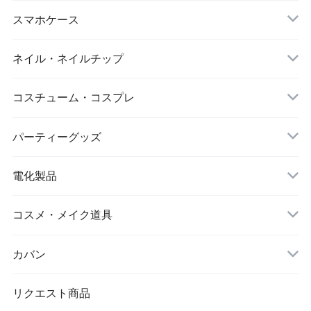
ダイエット
キーホルダー
スマホケース
アイマスク
iPhone
ネイル・ネイルチップ
靴下・ソックス
コスチューム・コスプレ
シワ取りテープ
クリスマス
パーティーグッズ
電化製品
ドローン
コスメ・メイク道具
メイクブラシ
カバン
シワ取りテープ
トートバッグ
リクエスト商品