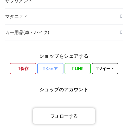
ボディケア・スキンケア
サプリメント
POETIC
マタニティ
キッチングッズ
トップス
カー用品(車・バイク)
ショップをシェアする
素材・ハンドメイド
保存
シェア
LINE
ツイート
バリ雑貨
ショップのアカウント
フォローする