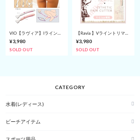
VIO【ラヴィア】Iラインシ
【Ravia 】Vライントリマー
ェーバー アンダーヘアー処
(Vライン専用ヒートカッタ
¥3,980
¥3,980
理 電池式
ー)
SOLD OUT
SOLD OUT
CATEGORY
水着(レディース)
ビキニ
ビーチアイテム
ハイネックビキニ
ビーチサンダル
スポーツ用品