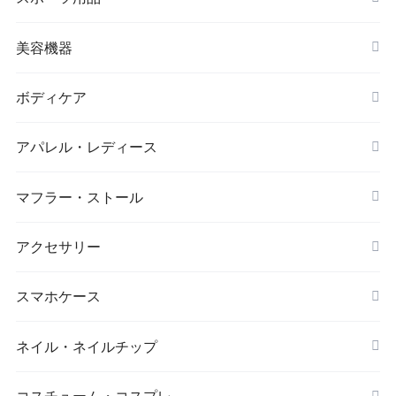
ヌードブラ
サウナスーツ
美容機器
カーディガン・羽織
スイムウェア
脱毛器
ボディケア
ステッカー
スポーツブラ
アパレル・レディース
リップ・唇
レギンス・スパッツ
レッグウォーマー
マフラー・ストール
マスク
スポーツウェアセット
大判ストール
アクセサリー
ダイエット
キーホルダー
スマホケース
アイマスク
iPhone
ネイル・ネイルチップ
靴下・ソックス
コスチューム・コスプレ