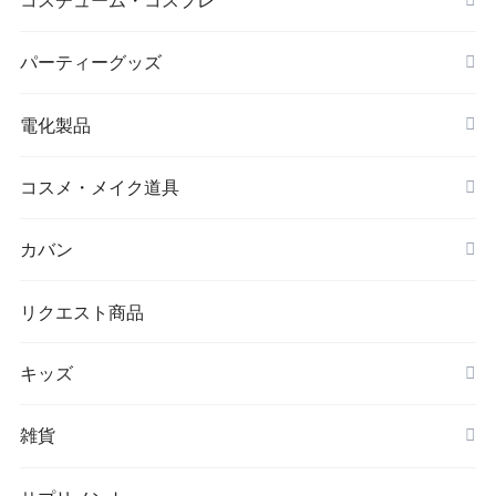
シワ取りテープ
クリスマス
パーティーグッズ
電化製品
ドローン
コスメ・メイク道具
メイクブラシ
カバン
シワ取りテープ
トートバッグ
リクエスト商品
キッズ
リュック
アウター(女の子)
雑貨
クラッチバッグ