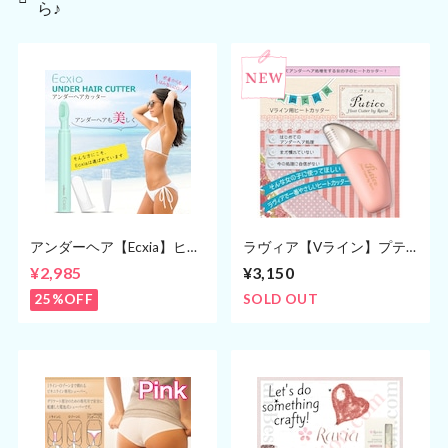
ら♪
アンダーヘア【Ecxia】ヒー
ラヴィア【Vライン】プテ
トカッター Vライン/アン
ィコ ヒートカッター(アンダ
¥2,985
¥3,150
ダーヘアー/お手入れ/処理/
ーヘアーのお手入れ)
アンダーヘアー/美容機器
25%OFF
SOLD OUT