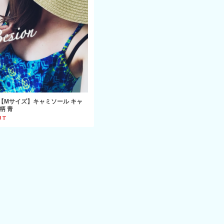
【Mサイズ】キャミソール キャ
柄 青
UT