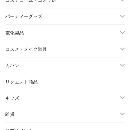
シワ取りテープ
クリスマス
パーティーグッズ
電化製品
ドローン
コスメ・メイク道具
メイクブラシ
カバン
シワ取りテープ
トートバッグ
リクエスト商品
キッズ
リュック
アウター(女の子)
雑貨
クラッチバッグ