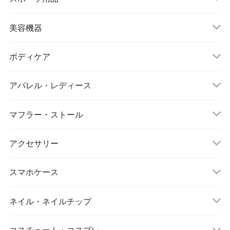
ヌードブラ
サウナスーツ
美容機器
カーディガン・羽織
スイムウェア
脱毛器
ボディケア
ステッカー
スポーツブラ
アパレル・レディース
リップ・唇
レギンス・スパッツ
レッグウォーマー
マフラー・ストール
マスク
スポーツウェアセット
大判ストール
アクセサリー
ダイエット
キーホルダー
スマホケース
アイマスク
iPhone
ネイル・ネイルチップ
靴下・ソックス
コスチューム・コスプレ