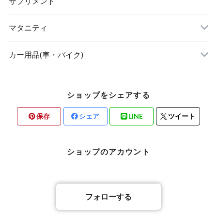
ボディケア・スキンケア
サプリメント
POETIC
マタニティ
キッチングッズ
トップス
カー用品(車・バイク)
ショップをシェアする
素材・ハンドメイド
保存
シェア
LINE
ツイート
バリ雑貨
ショップのアカウント
フォローする