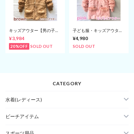
キッズアウター【男の子・
子ども服・キッズアウター
女の子】80〜90cm 子ども
【女の子】80〜90cm アウ
¥3,984
¥4,980
服アウター(ブラウン)
ター(ピンク)
20%OFF
SOLD OUT
SOLD OUT
CATEGORY
水着(レディース)
ビキニ
ビーチアイテム
ハイネックビキニ
ビーチサンダル
スポーツ用品