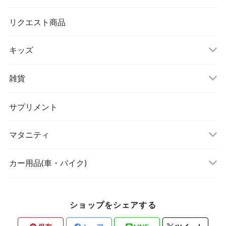
シワ取りテープ
トートバッグ
リクエスト商品
キッズ
リュック
アウター(女の子)
雑貨
クラッチバッグ
ボディケア・スキンケア
サプリメント
POETIC
マタニティ
キッチングッズ
トップス
カー用品(車・バイク)
ショップをシェアする
素材・ハンドメイド