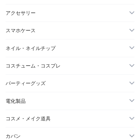
マスク
スポーツウェアセット
大判ストール
アクセサリー
ダイエット
キーホルダー
スマホケース
アイマスク
iPhone
ネイル・ネイルチップ
靴下・ソックス
コスチューム・コスプレ
シワ取りテープ
クリスマス
パーティーグッズ
電化製品
ドローン
コスメ・メイク道具
メイクブラシ
カバン