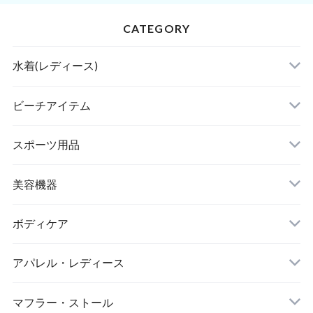
CATEGORY
水着(レディース)
ビキニ
ビーチアイテム
ハイネックビキニ
ビーチサンダル
スポーツ用品
ヌードブラ
サウナスーツ
美容機器
カーディガン・羽織
スイムウェア
脱毛器
ボディケア
ステッカー
スポーツブラ
アパレル・レディース
リップ・唇
レギンス・スパッツ
レッグウォーマー
マフラー・ストール