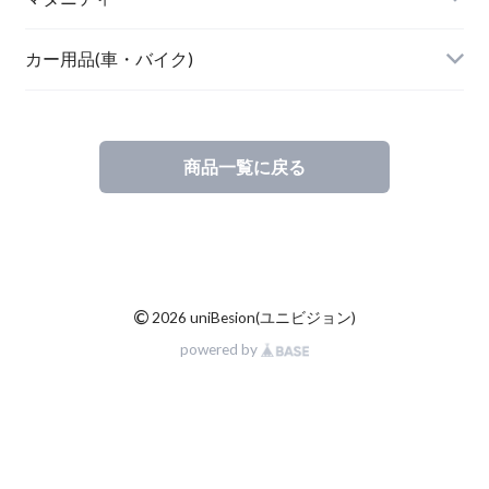
キッチングッズ
トップス
カー用品(車・バイク)
商品一覧に戻る
素材・ハンドメイド
バリ雑貨
©
2026 uniBesion(ユニビジョン)
powered by