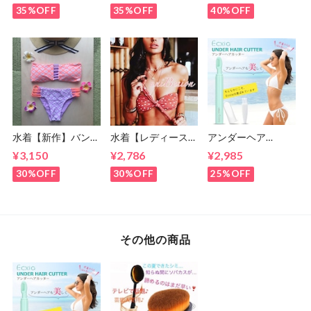
ズ (7〜9号)
号)
35%OFF
35%OFF
40%OFF
水着【新作】バンド
水着【レディース
アンダーヘア
ゥビキニ/ピンクパ
】ドット柄 バンド
【Ecxia】ヒートカ
¥3,150
¥2,786
¥2,985
ープル (7号・9号)
ゥビキニ S M(5号,7
ッター Vライン/ア
号,9号)
ンダーヘアー/お手
30%OFF
30%OFF
25%OFF
入れ/処理/アンダー
ヘアー/美容機器
その他の商品