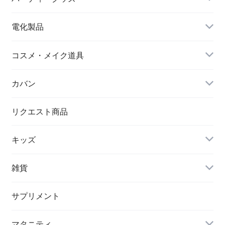
電化製品
ドローン
コスメ・メイク道具
メイクブラシ
カバン
シワ取りテープ
トートバッグ
リクエスト商品
キッズ
リュック
アウター(女の子)
雑貨
クラッチバッグ
ボディケア・スキンケア
サプリメント
POETIC
マタニティ