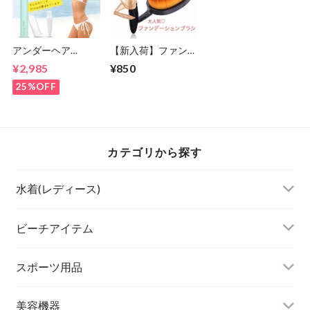
アンダーヘア
【新入荷】ファンデ
【Ecxia】ヒートカ
ーションブラシ(歯
¥2,985
¥850
ッター Vライン/ア
ブラシ型)メイクブ
ンダーヘアー/お手
ラシ
25%OFF
入れ/処理/アンダー
ヘアー/美容機器
カテゴリから探す
水着(レディース)
ビキニ
ビーチアイテム
ハイネックビキニ
ビーチサンダル
スポーツ用品
ヌードブラ
サウナスーツ
美容機器