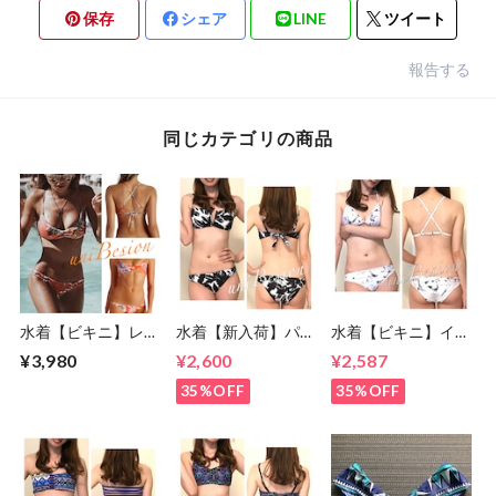
保存
シェア
LINE
ツイート
報告する
同じカテゴリの商品
水着【ビキニ】レデ
水着【新入荷】パー
水着【ビキニ】イン
ィース インポート
ムツリービキニ モ
ポートビキニ S〜M
¥3,980
¥2,600
¥2,587
ビキニ S〜Mサイズ
ノトーン S・Mサイ
サイズ(7号,9号)
(7号,9号)
ズ (7〜9号)
35%OFF
35%OFF