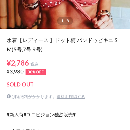
1
| 8
水着【レディース 】ドット柄 バンドゥビキニ S
M(5号,7号,9号)
¥2,786
税込
¥3,980
30%OFF
SOLD OUT
別途送料がかかります。
送料を確認する
❣️新入荷❣️ユニビジョン独占販売❣️