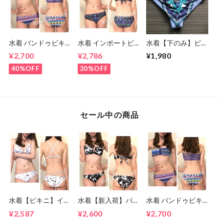
水着 バンドゥビキ
水着 インポートビ
水着【下のみ】ビキ
ニ S・Mサイズ ビキ
キニ/ネイビー(5
ニ ボトムス ブラジ
¥2,700
¥2,786
¥1,980
ニ ブルー (７号・９
号、7号)
リアン Sサイズ Mサ
号)
イズ
40%OFF
30%OFF
セール中の商品
水着【ビキニ】イン
水着【新入荷】パー
水着 バンドゥビキ
ポートビキニ S〜M
ムツリービキニ モ
ニ S・Mサイズ ビキ
¥2,587
¥2,600
¥2,700
サイズ(7号,9号)
ノトーン S・Mサイ
ニ ブルー (７号・９