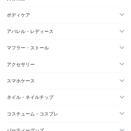
カーディガン・羽織
スイムウェア
脱毛器
ボディケア
ステッカー
スポーツブラ
アパレル・レディース
リップ・唇
レギンス・スパッツ
レッグウォーマー
マフラー・ストール
マスク
スポーツウェアセット
大判ストール
アクセサリー
ダイエット
キーホルダー
スマホケース
アイマスク
iPhone
ネイル・ネイルチップ
靴下・ソックス
コスチューム・コスプレ
シワ取りテープ
クリスマス
パーティーグッズ