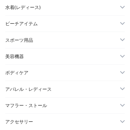
水着(レディース)
ビキニ
ビーチアイテム
ハイネックビキニ
ビーチサンダル
スポーツ用品
ヌードブラ
サウナスーツ
美容機器
カーディガン・羽織
スイムウェア
脱毛器
ボディケア
ステッカー
スポーツブラ
アパレル・レディース
リップ・唇
レギンス・スパッツ
レッグウォーマー
マフラー・ストール
マスク
スポーツウェアセット
大判ストール
アクセサリー