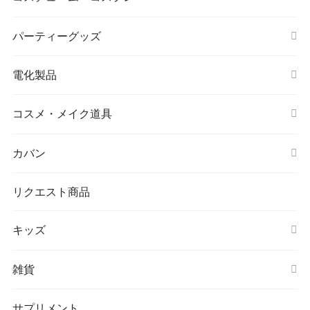
シワ取りテープ
クリスマス
パーティーグッズ
電化製品
ドローン
コスメ・メイク道具
メイクブラシ
カバン
シワ取りテープ
トートバッグ
リクエスト商品
キッズ
リュック
アウター(女の子)
雑貨
クラッチバッグ
ボディケア・スキンケア
サプリメント