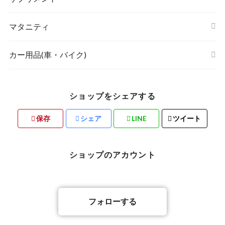
POETIC
マタニティ
キッチングッズ
トップス
カー用品(車・バイク)
ショップをシェアする
素材・ハンドメイド
保存
シェア
LINE
ツイート
バリ雑貨
ショップのアカウント
フォローする