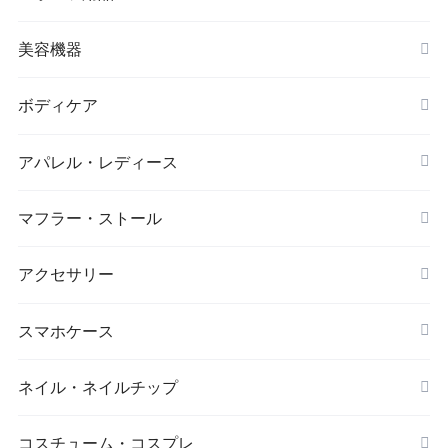
ヌードブラ
サウナスーツ
美容機器
カーディガン・羽織
スイムウェア
脱毛器
ボディケア
ステッカー
スポーツブラ
アパレル・レディース
リップ・唇
レギンス・スパッツ
レッグウォーマー
マフラー・ストール
マスク
スポーツウェアセット
大判ストール
アクセサリー
ダイエット
キーホルダー
スマホケース
アイマスク
iPhone
ネイル・ネイルチップ
靴下・ソックス
コスチューム・コスプレ