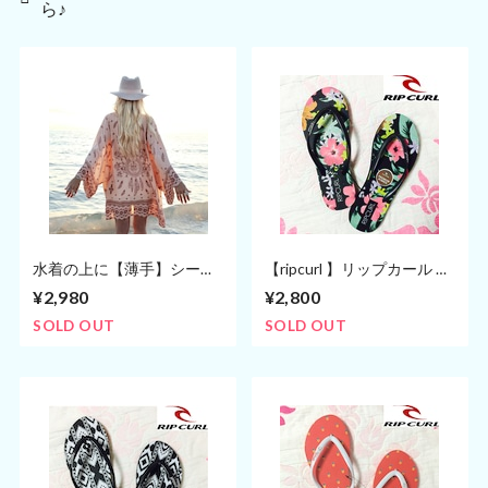
ら♪
水着の上に【薄手】シース
【ripcurl 】リップカール ビ
ルー カーディガン 羽織 ピ
ーチサンダル/ハイビスカス
¥2,980
¥2,800
ンクブラウン(フリーサイ
ズ)
SOLD OUT
SOLD OUT