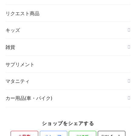
シワ取りテープ
トートバッグ
リクエスト商品
キッズ
リュック
アウター(女の子)
雑貨
クラッチバッグ
ボディケア・スキンケア
サプリメント
POETIC
マタニティ
キッチングッズ
トップス
カー用品(車・バイク)
ショップをシェアする
素材・ハンドメイド