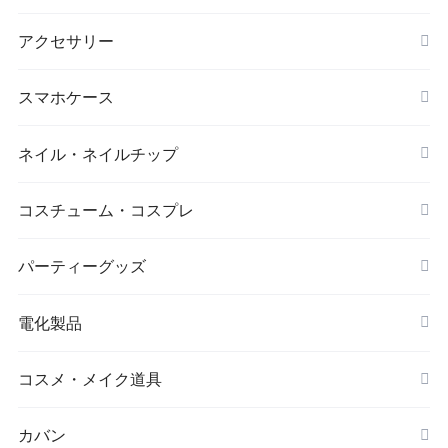
マスク
スポーツウェアセット
大判ストール
アクセサリー
ダイエット
キーホルダー
スマホケース
アイマスク
iPhone
ネイル・ネイルチップ
靴下・ソックス
コスチューム・コスプレ
シワ取りテープ
クリスマス
パーティーグッズ
電化製品
ドローン
コスメ・メイク道具
メイクブラシ
カバン