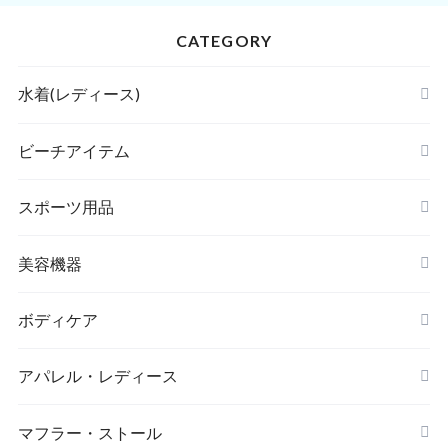
CATEGORY
水着(レディース)
ビキニ
ビーチアイテム
ハイネックビキニ
ビーチサンダル
スポーツ用品
ヌードブラ
サウナスーツ
美容機器
カーディガン・羽織
スイムウェア
脱毛器
ボディケア
ステッカー
スポーツブラ
アパレル・レディース
リップ・唇
レギンス・スパッツ
レッグウォーマー
マフラー・ストール