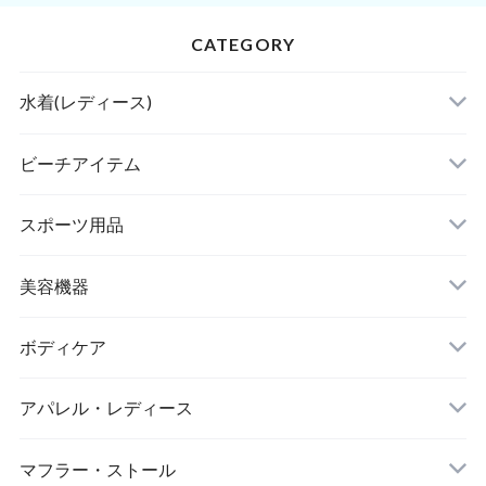
CATEGORY
水着(レディース)
ビキニ
ビーチアイテム
ハイネックビキニ
ビーチサンダル
スポーツ用品
ヌードブラ
サウナスーツ
美容機器
カーディガン・羽織
スイムウェア
脱毛器
ボディケア
ステッカー
スポーツブラ
アパレル・レディース
リップ・唇
レギンス・スパッツ
レッグウォーマー
マフラー・ストール