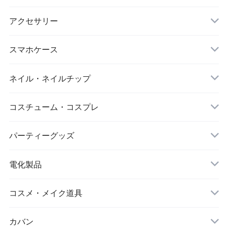
マスク
スポーツウェアセット
大判ストール
アクセサリー
ダイエット
キーホルダー
スマホケース
アイマスク
iPhone
ネイル・ネイルチップ
靴下・ソックス
コスチューム・コスプレ
シワ取りテープ
クリスマス
パーティーグッズ
電化製品
ドローン
コスメ・メイク道具
メイクブラシ
カバン