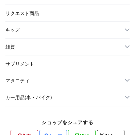
シワ取りテープ
トートバッグ
リクエスト商品
キッズ
リュック
アウター(女の子)
雑貨
クラッチバッグ
ボディケア・スキンケア
サプリメント
POETIC
マタニティ
キッチングッズ
トップス
カー用品(車・バイク)
ショップをシェアする
素材・ハンドメイド