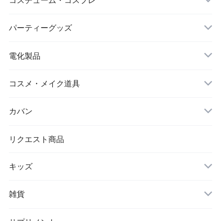
シワ取りテープ
クリスマス
パーティーグッズ
電化製品
ドローン
コスメ・メイク道具
メイクブラシ
カバン
シワ取りテープ
トートバッグ
リクエスト商品
キッズ
リュック
アウター(女の子)
雑貨
クラッチバッグ