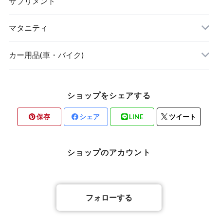
ボディケア・スキンケア
サプリメント
POETIC
マタニティ
キッチングッズ
トップス
カー用品(車・バイク)
ショップをシェアする
素材・ハンドメイド
保存
シェア
LINE
ツイート
バリ雑貨
ショップのアカウント
フォローする