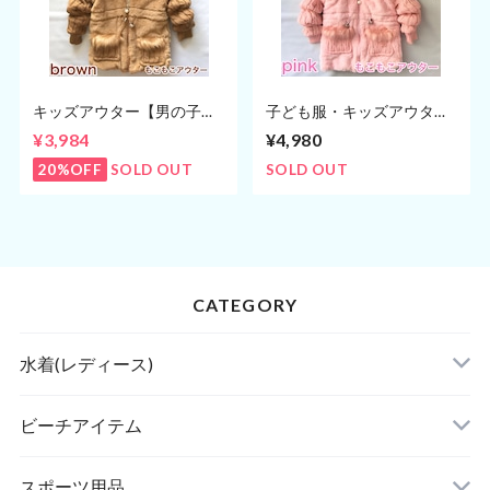
キッズアウター【男の子・
子ども服・キッズアウター
女の子】80〜90cm 子ども
【女の子】80〜90cm アウ
¥3,984
¥4,980
服アウター(ブラウン)
ター(ピンク)
20%OFF
SOLD OUT
SOLD OUT
CATEGORY
水着(レディース)
ビキニ
ビーチアイテム
ハイネックビキニ
ビーチサンダル
スポーツ用品