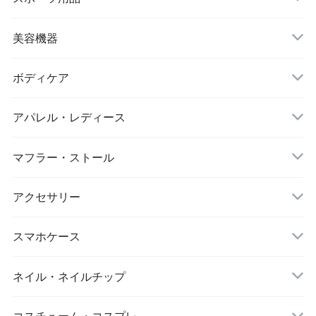
ヌードブラ
サウナスーツ
美容機器
カーディガン・羽織
スイムウェア
脱毛器
ボディケア
ステッカー
スポーツブラ
アパレル・レディース
リップ・唇
レギンス・スパッツ
レッグウォーマー
マフラー・ストール
マスク
スポーツウェアセット
大判ストール
アクセサリー
ダイエット
キーホルダー
スマホケース
アイマスク
iPhone
ネイル・ネイルチップ
靴下・ソックス
コスチューム・コスプレ