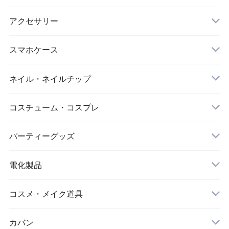
マスク
スポーツウェアセット
大判ストール
アクセサリー
ダイエット
キーホルダー
スマホケース
アイマスク
iPhone
ネイル・ネイルチップ
靴下・ソックス
コスチューム・コスプレ
シワ取りテープ
クリスマス
パーティーグッズ
電化製品
ドローン
コスメ・メイク道具
メイクブラシ
カバン