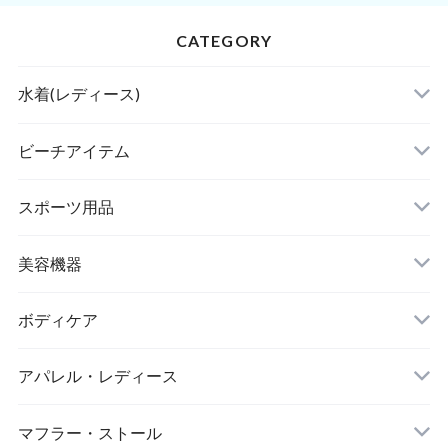
CATEGORY
水着(レディース)
ビキニ
ビーチアイテム
ハイネックビキニ
ビーチサンダル
スポーツ用品
ヌードブラ
サウナスーツ
美容機器
カーディガン・羽織
スイムウェア
脱毛器
ボディケア
ステッカー
スポーツブラ
アパレル・レディース
リップ・唇
レギンス・スパッツ
レッグウォーマー
マフラー・ストール