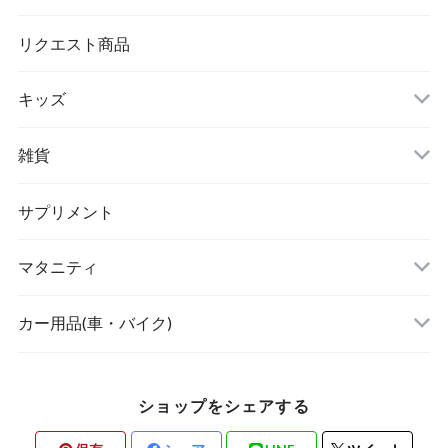
シワ取りテープ
トートバッグ
リクエスト商品
キッズ
リュック
アウター(女の子)
雑貨
クラッチバッグ
ボディケア・スキンケア
サプリメント
POETIC
マタニティ
キッチングッズ
トップス
カー用品(車・バイク)
ショップをシェアする
素材・ハンドメイド