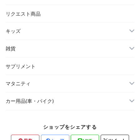
シワ取りテープ
トートバッグ
リクエスト商品
キッズ
リュック
アウター(女の子)
雑貨
クラッチバッグ
ボディケア・スキンケア
サプリメント
POETIC
マタニティ
キッチングッズ
トップス
カー用品(車・バイク)
ショップをシェアする
素材・ハンドメイド