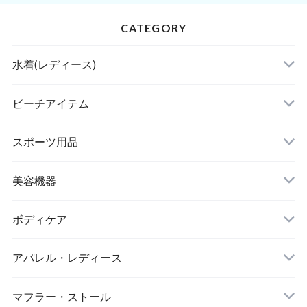
CATEGORY
水着(レディース)
ビキニ
ビーチアイテム
ハイネックビキニ
ビーチサンダル
スポーツ用品
ヌードブラ
サウナスーツ
美容機器
カーディガン・羽織
スイムウェア
脱毛器
ボディケア
ステッカー
スポーツブラ
アパレル・レディース
リップ・唇
レギンス・スパッツ
レッグウォーマー
マフラー・ストール