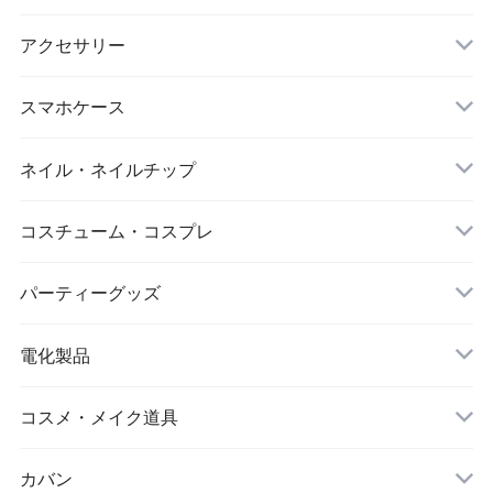
マスク
スポーツウェアセット
大判ストール
アクセサリー
ダイエット
キーホルダー
スマホケース
アイマスク
iPhone
ネイル・ネイルチップ
靴下・ソックス
コスチューム・コスプレ
シワ取りテープ
クリスマス
パーティーグッズ
電化製品
ドローン
コスメ・メイク道具
メイクブラシ
カバン