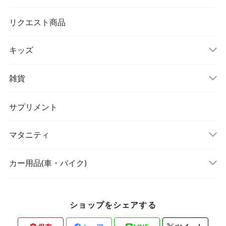
シワ取りテープ
トートバッグ
リクエスト商品
キッズ
リュック
アウター(女の子)
雑貨
クラッチバッグ
ボディケア・スキンケア
サプリメント
POETIC
マタニティ
キッチングッズ
トップス
カー用品(車・バイク)
ショップをシェアする
素材・ハンドメイド