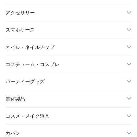
マスク
スポーツウェアセット
大判ストール
アクセサリー
ダイエット
キーホルダー
スマホケース
アイマスク
iPhone
ネイル・ネイルチップ
靴下・ソックス
コスチューム・コスプレ
シワ取りテープ
クリスマス
パーティーグッズ
電化製品
ドローン
コスメ・メイク道具
メイクブラシ
カバン