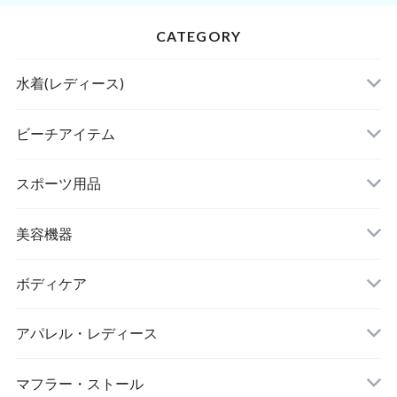
CATEGORY
水着(レディース)
ビキニ
ビーチアイテム
ハイネックビキニ
ビーチサンダル
スポーツ用品
ヌードブラ
サウナスーツ
美容機器
カーディガン・羽織
スイムウェア
脱毛器
ボディケア
ステッカー
スポーツブラ
アパレル・レディース
リップ・唇
レギンス・スパッツ
レッグウォーマー
マフラー・ストール