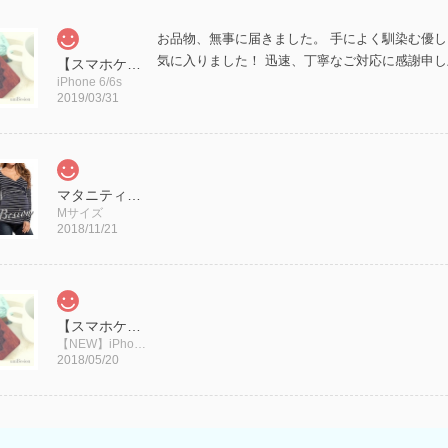
お品物、無事に届きました。 手によく馴染む優
気に入りました！ 迅速、丁寧なご対応に感謝申
【スマホケース新サイズ入荷】iPhoneケース アイフォンケース 木製/エスニックフラワー(スマホケース)
iPhone 6/6s
2019/03/31
マタニティ【Mサイズ・Lサイズ】Vネック トップス/授乳口 授乳服/ボーダー 長袖
Mサイズ
2018/11/21
【スマホケース新サイズ入荷】iPhoneケース アイフォンケース 木製/エスニックフラワー(スマホケース)
【NEW】iPhone 8
2018/05/20
上下とも形がしっかりしていて、綺麗にスタイル