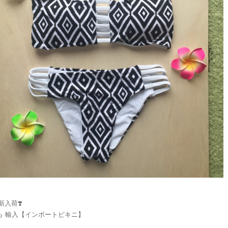
️新入荷❣️
ら 輸入【インポートビキニ】