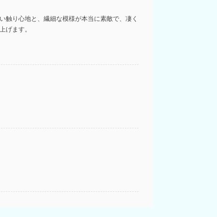
しい触り心地と、繊細な模様が本当に素敵で、凄く
し上げます。
良く着ることができた！デザインも色も画像通り