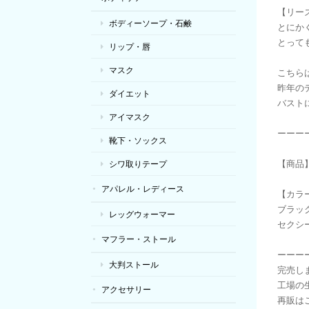
【リー
ボディーソープ・石鹸
とにか
とっても
リップ・唇
マスク
こちら
昨年の
ダイエット
バスト
アイマスク
ーーー
靴下・ソックス
【商品】
シワ取りテープ
アパレル・レディース
【カラ
ブラッ
レッグウォーマー
セクシ
マフラー・ストール
ーーー
大判ストール
完売しま
工場の
アクセサリー
再販はご