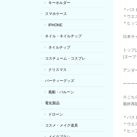
キーホルダー
＊バスト
スマホケース
＊ウエス
＊ヒップ
IPHONE
ネイル・ネイルチップ
日本サイ
ネイルチップ
トップ
(ヌー
コスチューム・コスプレ
クリスマス
アンダ
パーティーグッズ
ーーー
風船・バルーン
※こち
電化製品
最終再
ドローン
＊バスト
＊ウエス
コスメ・メイク道具
＊ヒップ
メイクブラシ