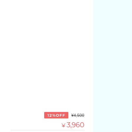
12%OFF
¥4,500
3,960
¥