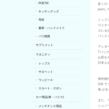
POETIC
多くの 
post
キッチングッズ
耳栓
トップ
ワイヤ
素材・ハンドメイド
ズレる
バック
バリ雑貨
サプリメント
アンダ
Tバッ
マタニティ
お尻を
日本人
トップス
サロペット
海外旅
ワンピース
GW で
スカート・ズボン
海 がき
カー用品(車・バイク)
また、
シュノ
メンテナンス用品