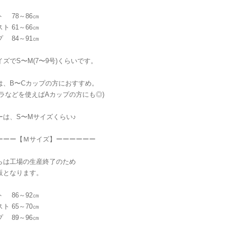
 78～86㎝
ト 61～66㎝
 84～91㎝
ズでS〜M(7〜9号)くらいです。
は、B〜Cカップの方におすすめ。
ブラなどを使えばAカップの方にも◎)
ーは、S〜Mサイズくらい♪
ーーー【Ｍサイズ】ーーーーーー
らは工場の生産終了のため
販となります。
 86～92㎝
ト 65～70㎝
 89～96㎝