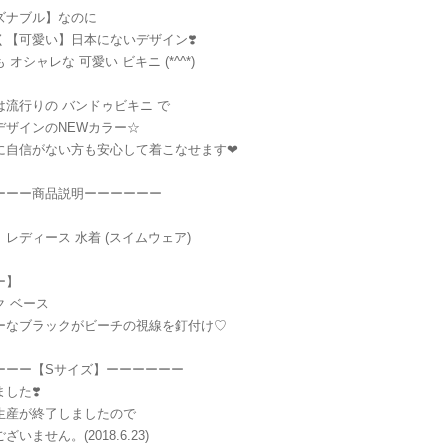
ズナブル】なのに
く【可愛い】日本にないデザイン❣️
 オシャレな 可愛い ビキニ (*^^*)
は流行りの バンドゥビキニ で
デザインのNEWカラー☆
に自信がない方も安心して着こなせます❤︎
ーーー商品説明ーーーーーー
レディース 水着 (スイムウェア)
ー】
ク ベース
ーなブラックがビーチの視線を釘付け♡
ーーー【Sサイズ】ーーーーーー
した❣️
生産が終了しましたので
ざいません。(2018.6.23)