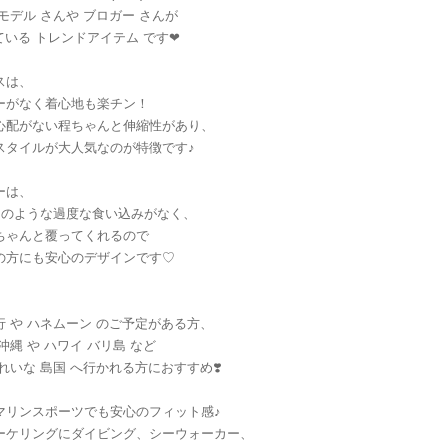
モデル さんや ブロガー さんが
している トレンドアイテム です❤︎
スは、
ーがなく着心地も楽チン！
心配がない程ちゃんと伸縮性があり、
スタイルが大人気なのが特徴です♪
ーは、
クのような過度な食い込みがなく、
ちゃんと覆ってくれるので
の方にも安心のデザインです♡
行 や ハネムーン のご予定がある方、
 沖縄 や ハワイ バリ島 など
れいな 島国 へ行かれる方におすすめ❣️
マリンスポーツでも安心のフィット感♪
ーケリングにダイビング、シーウォーカー、