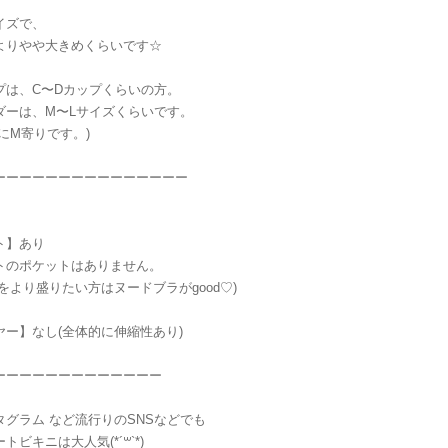
イズで、
号)よりやや大きめくらいです☆
プは、C〜Dカップくらいの方。
ダーは、M〜Lサイズくらいです。
にM寄りです。)
ーーーーーーーーーーーーーーー
ト】あり
トのポケットはありません。
をより盛りたい方はヌードブラがgood♡)
ヤー】なし(全体的に伸縮性あり)
ーーーーーーーーーーーーー
タグラム など流行りのSNSなどでも
トビキニは大人気(*´꒳`*)