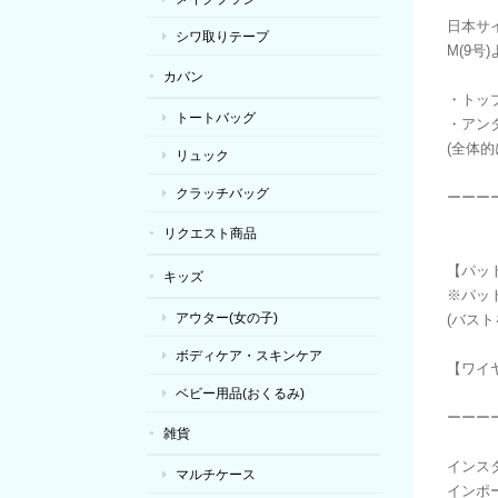
日本サ
シワ取りテープ
M(9
カバン
・トッ
トートバッグ
・アン
(全体的
リュック
クラッチバッグ
ーーー
リクエスト商品
【パッ
キッズ
※パッ
アウター(女の子)
(バスト
ボディケア・スキンケア
【ワイ
ベビー用品(おくるみ)
ーーー
雑貨
インス
マルチケース
インポー