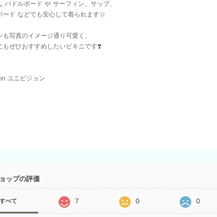
ん パドルボード や サーフィン、サップ、
ボード などでも安心して着られます☆
ンも写真のイメージ通り可愛く、
にもぜひおすすめしたいビキニです❣️
sion ユニビジョン
ョップの評価
7
0
0
すべて