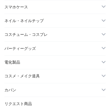
ダイエット
キーホルダー
スマホケース
アイマスク
iPhone
ネイル・ネイルチップ
靴下・ソックス
コスチューム・コスプレ
シワ取りテープ
クリスマス
パーティーグッズ
電化製品
ドローン
コスメ・メイク道具
メイクブラシ
カバン
シワ取りテープ
トートバッグ
リクエスト商品