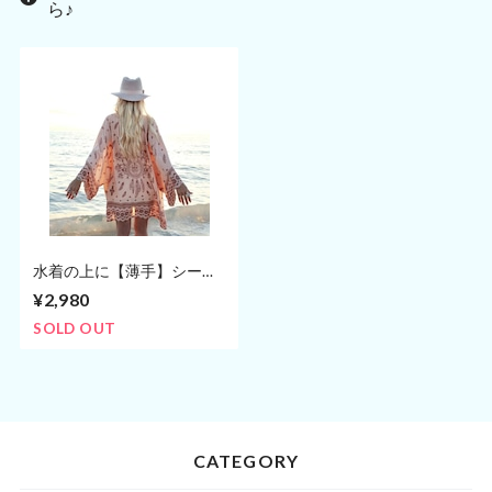
ら♪
水着の上に【薄手】シース
ルー カーディガン 羽織 ピ
¥2,980
ンクブラウン(フリーサイ
ズ)
SOLD OUT
CATEGORY