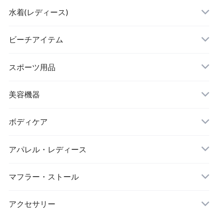
水着(レディース)
ビキニ
ビーチアイテム
ハイネックビキニ
ビーチサンダル
スポーツ用品
ヌードブラ
サウナスーツ
美容機器
カーディガン・羽織
スイムウェア
脱毛器
ボディケア
ステッカー
スポーツブラ
アパレル・レディース
リップ・唇
レギンス・スパッツ
レッグウォーマー
マフラー・ストール
マスク
スポーツウェアセット
大判ストール
アクセサリー