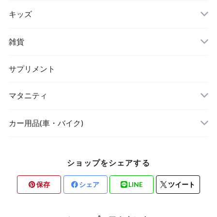
キッズ
リュック
アウター(女の子)
雑貨
クラッチバッグ
ボディケア・スキンケア
サプリメント
POETIC
マタニティ
キッチングッズ
トップス
カー用品(車・バイク)
ショップをシェアする
素材・ハンドメイド
保存
シェア
LINE
ツイート
バリ雑貨