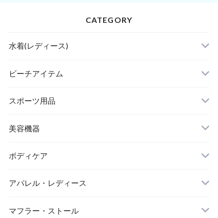
CATEGORY
水着(レディース)
ビキニ
ビーチアイテム
ハイネックビキニ
ビーチサンダル
スポーツ用品
ヌードブラ
サウナスーツ
美容機器
カーディガン・羽織
スイムウェア
脱毛器
ボディケア
ステッカー
スポーツブラ
アパレル・レディース
リップ・唇
レギンス・スパッツ
レッグウォーマー
マフラー・ストール