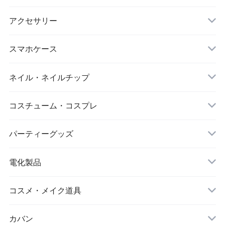
マスク
スポーツウェアセット
大判ストール
アクセサリー
ダイエット
キーホルダー
スマホケース
アイマスク
iPhone
ネイル・ネイルチップ
靴下・ソックス
コスチューム・コスプレ
シワ取りテープ
クリスマス
パーティーグッズ
電化製品
ドローン
コスメ・メイク道具
メイクブラシ
カバン