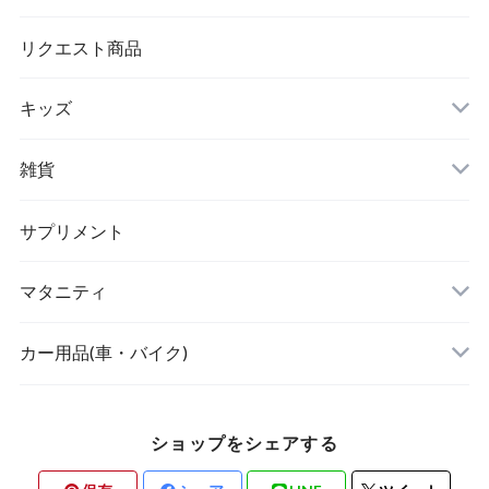
シワ取りテープ
トートバッグ
リクエスト商品
キッズ
リュック
アウター(女の子)
雑貨
クラッチバッグ
ボディケア・スキンケア
サプリメント
POETIC
マタニティ
キッチングッズ
トップス
カー用品(車・バイク)
ショップをシェアする
素材・ハンドメイド