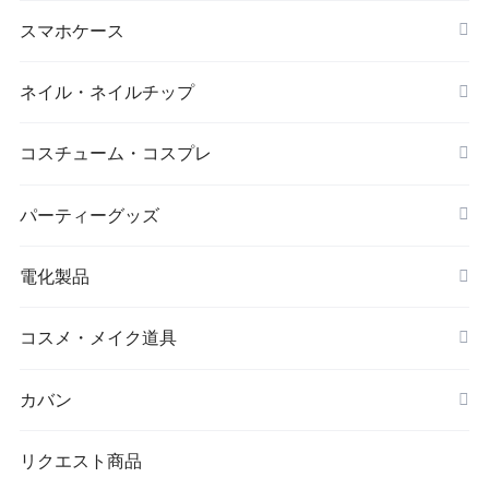
ダイエット
キーホルダー
スマホケース
アイマスク
iPhone
ネイル・ネイルチップ
靴下・ソックス
コスチューム・コスプレ
シワ取りテープ
クリスマス
パーティーグッズ
電化製品
ドローン
コスメ・メイク道具
メイクブラシ
カバン
シワ取りテープ
トートバッグ
リクエスト商品