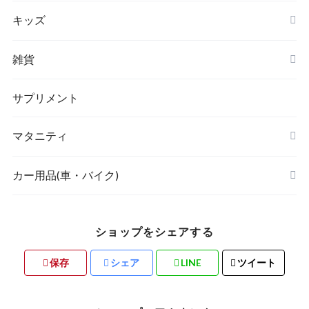
キッズ
リュック
アウター(女の子)
雑貨
クラッチバッグ
ボディケア・スキンケア
サプリメント
POETIC
マタニティ
キッチングッズ
トップス
カー用品(車・バイク)
ショップをシェアする
素材・ハンドメイド
保存
シェア
LINE
ツイート
バリ雑貨