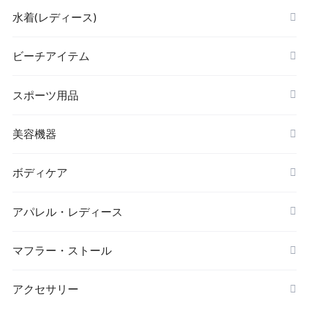
水着(レディース)
ビキニ
ビーチアイテム
ハイネックビキニ
ビーチサンダル
スポーツ用品
ヌードブラ
サウナスーツ
美容機器
カーディガン・羽織
スイムウェア
脱毛器
ボディケア
ステッカー
スポーツブラ
アパレル・レディース
リップ・唇
レギンス・スパッツ
レッグウォーマー
マフラー・ストール
マスク
スポーツウェアセット
大判ストール
アクセサリー