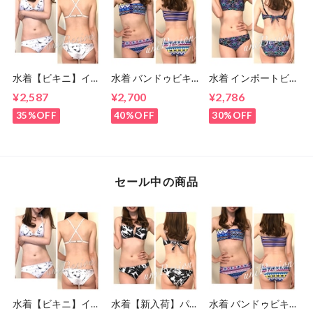
水着【ビキニ】イン
水着 バンドゥビキ
水着 インポートビ
ポートビキニ S〜M
ニ S・Mサイズ ビキ
キニ/ネイビー(5
¥2,587
¥2,700
¥2,786
サイズ(7号,9号)
ニ ブルー (７号・９
号、7号)
号)
35%OFF
40%OFF
30%OFF
セール中の商品
水着【ビキニ】イン
水着【新入荷】パー
水着 バンドゥビキ