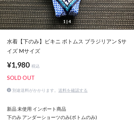
1
| 4
水着【下のみ】ビキニ ボトムス ブラジリアン Sサ
イズ Mサイズ
¥1,980
税込
SOLD OUT
別途送料がかかります。
送料を確認する
新品 未使用 インポート商品
下のみ アンダーショーツのみ(ボトムのみ)