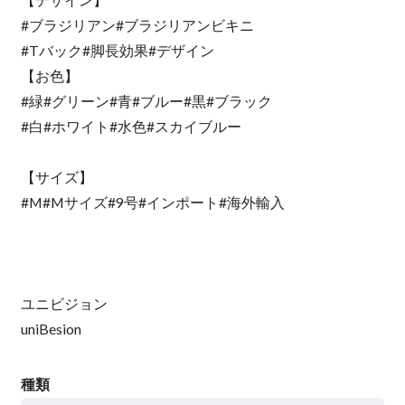
#ブラジリアン#ブラジリアンビキニ
#Tバック#脚長効果#デザイン
【お色】
#緑#グリーン#青#ブルー#黒#ブラック
#白#ホワイト#水色#スカイブルー
【サイズ】
#M#Mサイズ#9号#インポート#海外輸入
ユニビジョン
uniBesion
種類