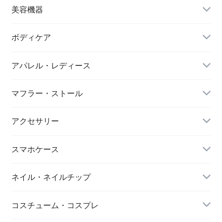
ヌードブラ
サウナスーツ
美容機器
カーディガン・羽織
スイムウェア
脱毛器
ボディケア
ステッカー
スポーツブラ
アパレル・レディース
リップ・唇
レギンス・スパッツ
レッグウォーマー
マフラー・ストール
マスク
スポーツウェアセット
大判ストール
アクセサリー
ダイエット
キーホルダー
スマホケース
アイマスク
iPhone
ネイル・ネイルチップ
靴下・ソックス
コスチューム・コスプレ