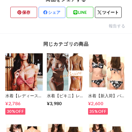
保存
シェア
LINE
ツイート
報告する
同じカテゴリの商品
水着【レディース
水着【ビキニ】レデ
水着【新入荷】パー
】ドット柄 バンド
ィース インポート
ムツリービキニ モ
¥2,786
¥3,980
¥2,600
ゥビキニ S M(5号,7
ビキニ S〜Mサイズ
ノトーン S・Mサイ
号,9号)
(7号,9号)
ズ (7〜9号)
30%OFF
35%OFF