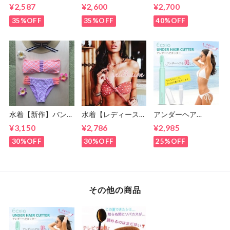
ポートビキニ S〜M
ムツリービキニ モ
ニ S・Mサイズ ビキ
¥2,587
¥2,600
¥2,700
サイズ(7号,9号)
ノトーン S・Mサイ
ニ ブルー (７号・９
ズ (7〜9号)
号)
35%OFF
35%OFF
40%OFF
水着【新作】バンド
水着【レディース
アンダーヘア
ゥビキニ/ピンクパ
】ドット柄 バンド
【Ecxia】ヒートカ
¥3,150
¥2,786
¥2,985
ープル (7号・9号)
ゥビキニ S M(5号,7
ッター Vライン/ア
号,9号)
ンダーヘアー/お手
30%OFF
30%OFF
25%OFF
入れ/処理/アンダー
ヘアー/美容機器
その他の商品