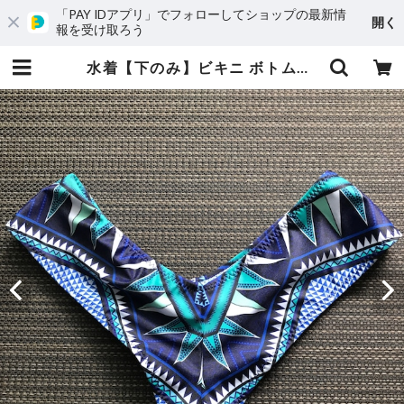
「PAY IDアプリ」でフォローしてショップの最新情
開く
報を受け取ろう
水着【下のみ】ビキニ ボトムス ブラジリアン Sサイズ Mサイズ | uniBesion(ユニビジョン)