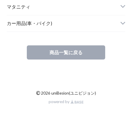
POETIC
マタニティ
キッチングッズ
トップス
カー用品(車・バイク)
商品一覧に戻る
素材・ハンドメイド
バリ雑貨
©
2026 uniBesion(ユニビジョン)
powered by