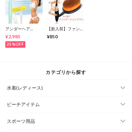
アンダーヘア
【新入荷】ファンデ
【Ecxia】ヒートカ
ーションブラシ(歯
¥2,985
¥850
ッター Vライン/ア
ブラシ型)メイクブ
ンダーヘアー/お手
ラシ
25%OFF
入れ/処理/アンダー
ヘアー/美容機器
カテゴリから探す
水着(レディース)
ビキニ
ビーチアイテム
ハイネックビキニ
ビーチサンダル
スポーツ用品