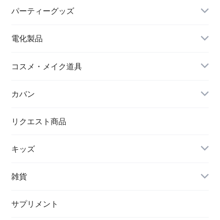
シワ取りテープ
クリスマス
パーティーグッズ
電化製品
ドローン
コスメ・メイク道具
メイクブラシ
カバン
シワ取りテープ
トートバッグ
リクエスト商品
キッズ
リュック
アウター(女の子)
雑貨
クラッチバッグ
ボディケア・スキンケア
サプリメント