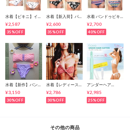
水着【ビキニ】イン
水着【新入荷】パー
水着 バンドゥビキ
ポートビキニ S〜M
ムツリービキニ モ
ニ S・Mサイズ ビキ
¥2,587
¥2,600
¥2,700
サイズ(7号,9号)
ノトーン S・Mサイ
ニ ブルー (７号・９
ズ (7〜9号)
号)
35%OFF
35%OFF
40%OFF
水着【新作】バンド
水着【レディース
アンダーヘア
ゥビキニ/ピンクパ
】ドット柄 バンド
【Ecxia】ヒートカ
¥3,150
¥2,786
¥2,985
ープル (7号・9号)
ゥビキニ S M(5号,7
ッター Vライン/ア
号,9号)
ンダーヘアー/お手
30%OFF
30%OFF
25%OFF
入れ/処理/アンダー
ヘアー/美容機器
その他の商品