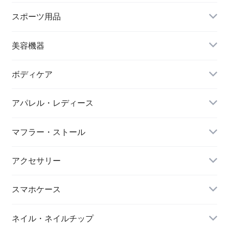
ハイネックビキニ
ビーチサンダル
スポーツ用品
ヌードブラ
サウナスーツ
美容機器
カーディガン・羽織
スイムウェア
脱毛器
ボディケア
ステッカー
スポーツブラ
アパレル・レディース
リップ・唇
レギンス・スパッツ
レッグウォーマー
マフラー・ストール
マスク
スポーツウェアセット
大判ストール
アクセサリー
ダイエット
キーホルダー
スマホケース
アイマスク
iPhone
ネイル・ネイルチップ