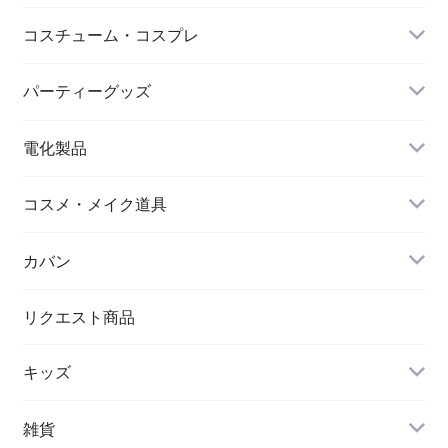
靴下・ソックス
コスチューム・コスプレ
シワ取りテープ
クリスマス
パーティーグッズ
電化製品
ドローン
コスメ・メイク道具
メイクブラシ
カバン
シワ取りテープ
トートバッグ
リクエスト商品
キッズ
リュック
アウター(女の子)
雑貨
クラッチバッグ