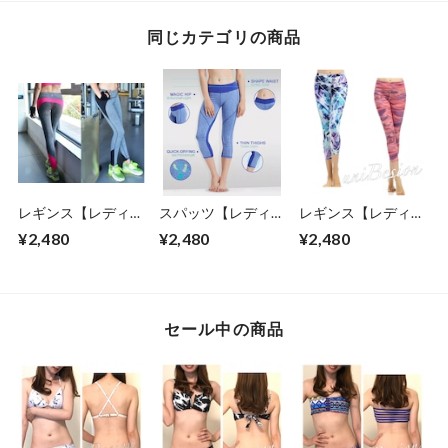
同じカテゴリの商品
レギンス【レディー
スパッツ【レディー
レギンス【レディー
ス】ヨガウェア ヨ
ス】レギンス ヨガ
ス】ヨガウェア ジ
¥2,480
¥2,480
¥2,480
ガレギンス スパッ
ウェア ヨガレギン
ムウェア ブルー /ピ
ツ 黒/ピンク Mサイ
ス ブルー Mサイズ
ンク(Sサイズ・Mサ
ズ
(ポケット 付き)
イズ相当)
セール中の商品