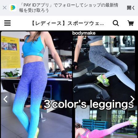
「PAY IDアプリ」でフォローしてショップの最新情
開く
報を受け取ろう
【レディース】スポーツウェア レギンス・スパッツ S・Mサイズ(３カラー) | uniBesion(ユニビジョン)