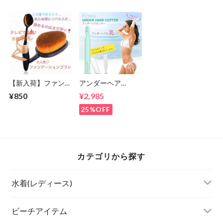
【新入荷】ファンデ
アンダーヘア
ーションブラシ(歯
【Ecxia】ヒートカ
¥850
¥2,985
ブラシ型)メイクブ
ッター Vライン/ア
ラシ
ンダーヘアー/お手
25%OFF
入れ/処理/アンダー
ヘアー/美容機器
カテゴリから探す
水着(レディース)
ビキニ
ビーチアイテム