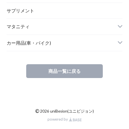
ボディケア・スキンケア
サプリメント
POETIC
マタニティ
キッチングッズ
トップス
カー用品(車・バイク)
商品一覧に戻る
素材・ハンドメイド
バリ雑貨
©
2026 uniBesion(ユニビジョン)
powered by