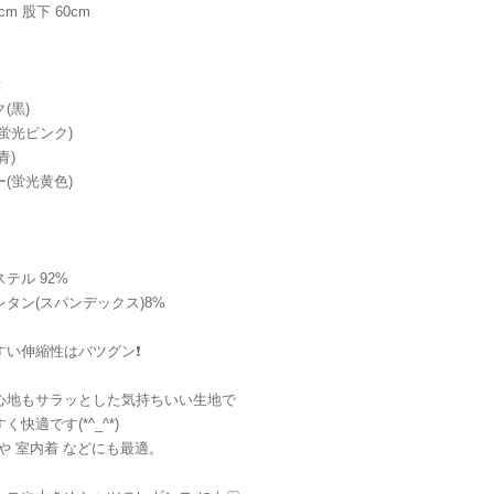
cm 股下 60cm
：
(黒)
蛍光ピンク)
青)
(蛍光黄色)
】
テル 92%
レタン(スパンデックス)8%
すい伸縮性はバツグン❗️
心地もサラッとした気持ちいい生地で
く快適です(*^_^*)
や 室内着 などにも最適。