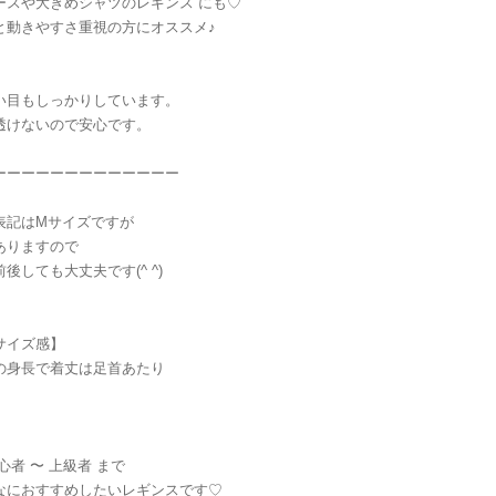
ースや大きめシャツのレギンス にも♡
と動きやすさ重視の方にオススメ♪
い目もしっかりしています。
透けないので安心です。
ーーーーーーーーーーーーー
表記はMサイズですが
ありますので
後しても大丈夫です(^ ^)
サイズ感】
mの身長で着丈は足首あたり
心者 〜 上級者 まで
なにおすすめしたいレギンスです♡