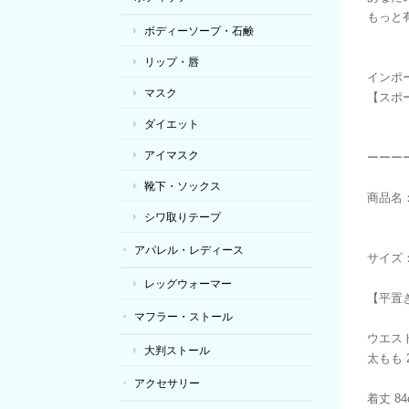
もっと
ボディーソープ・石鹸
リップ・唇
インポ
マスク
【スポ
ダイエット
アイマスク
ーーー
靴下・ソックス
商品名
シワ取りテープ
アパレル・レディース
サイズ
レッグウォーマー
【平置
マフラー・ストール
ウエスト
大判ストール
太もも 2
アクセサリー
着丈 84