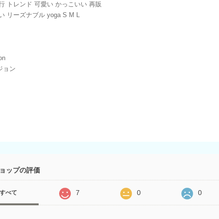
行 トレンド 可愛い かっこいい 再販
 リーズナブル yoga S M L
on
ジョン
ョップの評価
7
0
0
すべて