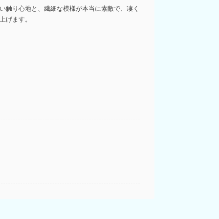
しい触り心地と、繊細な模様が本当に素敵で、凄く
し上げます。
良く着ることができた！デザインも色も画像通り
ることもでき、ありがとうございました！