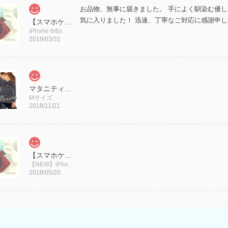
お品物、無事に届きました。 手によく馴染む優
気に入りました！ 迅速、丁寧なご対応に感謝申
【スマホケース新サイズ入荷】iPhoneケース アイフォンケース 木製/エスニックフラワー(スマホケース)
iPhone 6/6s
2019/03/31
マタニティ【Mサイズ・Lサイズ】Vネック トップス/授乳口 授乳服/ボーダー 長袖
Mサイズ
2018/11/21
【スマホケース新サイズ入荷】iPhoneケース アイフォンケース 木製/エスニックフラワー(スマホケース)
【NEW】iPhone 8
2018/05/20
上下とも形がしっかりしていて、綺麗にスタイル
で凄く満足。夏に着るのが楽しみ！安く手に入れ
水着 ハイネックビキニ(ホワイト) インポートビキニ