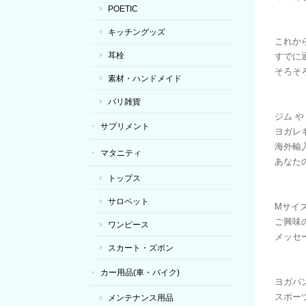
POETIC
キッチングッズ
これか
耳栓
すでに
そろそ
素材・ハンドメイド
バリ雑貨
ジム 
サプリメント
ヨガレ
海外輸
マタニティ
あなたの
トップス
サロペット
Mサイ
ご興味
ワンピース
メッセー
スカート・ズボン
カー用品(車・バイク)
ヨガパ
スポー
メンテナンス用品