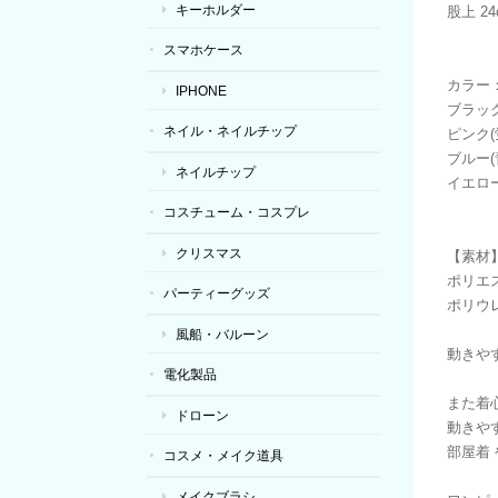
キーホルダー
股上 24
スマホケース
カラー
IPHONE
ブラック
ネイル・ネイルチップ
ピンク(
ブルー(
ネイルチップ
イエロー
コスチューム・コスプレ
クリスマス
【素材
ポリエス
パーティーグッズ
ポリウ
風船・バルーン
動きや
電化製品
また着
ドローン
動きやす
部屋着 
コスメ・メイク道具
メイクブラシ