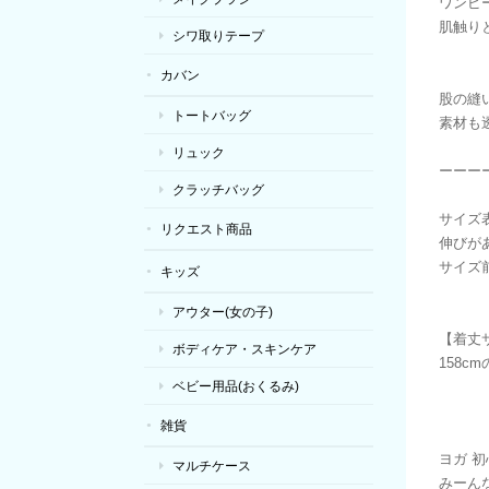
ワンピ
肌触り
シワ取りテープ
カバン
股の縫
トートバッグ
素材も
リュック
ーーー
クラッチバッグ
サイズ
リクエスト商品
伸びが
サイズ前
キッズ
アウター(女の子)
【着丈
ボディケア・スキンケア
158c
ベビー用品(おくるみ)
雑貨
ヨガ 初
マルチケース
みーん