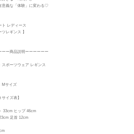
有意義な「体験」に変わる♡
ート レディース
ーツレギンス 】
ーーー商品説明ーーーーーー
：スポーツウェア レギンス
：Mサイズ
きサイズ表】
 33cm ヒップ 46cm
3cm 足首 12cm
cm