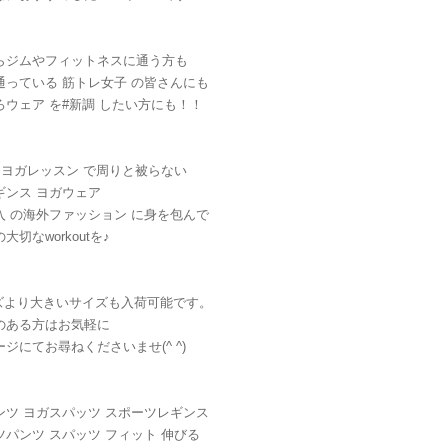
らジムやフィットネスに通う方も
通っている 筋トレ女子 の皆さんにも
ろウェア を#新調 したい方にも！！
や ヨガレッスン で周りと被らない
ギンス ヨガウェア
入 の海外ファッション に身を包んで
大切なworkoutを♪
ズより大きいサイズも入荷可能です。
のある方はお気軽に
ジにてお尋ねくださいませ(^ ^)
ンツ ヨガスパッツ スポーツレギンス
ツパンツ スパッツ フィット 伸びる