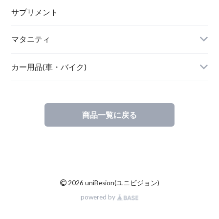
ボディケア・スキンケア
サプリメント
POETIC
マタニティ
キッチングッズ
トップス
カー用品(車・バイク)
商品一覧に戻る
素材・ハンドメイド
バリ雑貨
©
2026 uniBesion(ユニビジョン)
powered by