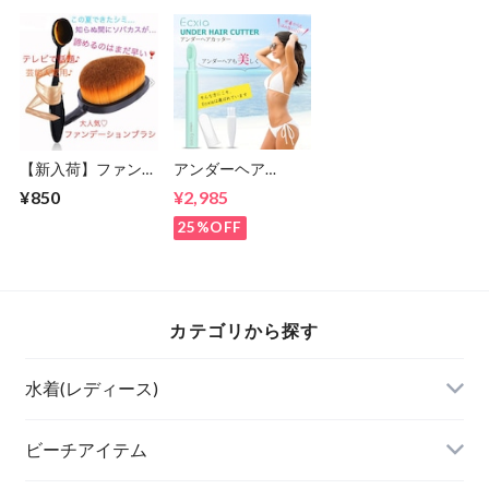
【新入荷】ファンデ
アンダーヘア
ーションブラシ(歯
【Ecxia】ヒートカ
¥850
¥2,985
ブラシ型)メイクブ
ッター Vライン/ア
ラシ
ンダーヘアー/お手
25%OFF
入れ/処理/アンダー
ヘアー/美容機器
カテゴリから探す
水着(レディース)
ビキニ
ビーチアイテム