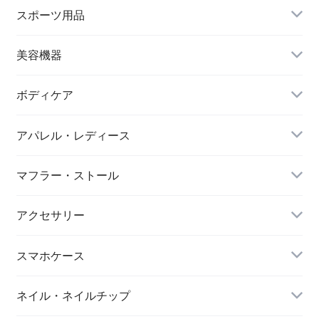
ハイネックビキニ
ビーチサンダル
スポーツ用品
ヌードブラ
サウナスーツ
美容機器
カーディガン・羽織
スイムウェア
脱毛器
ボディケア
ステッカー
スポーツブラ
アパレル・レディース
リップ・唇
レギンス・スパッツ
レッグウォーマー
マフラー・ストール
マスク
スポーツウェアセット
大判ストール
アクセサリー
ダイエット
キーホルダー
スマホケース
アイマスク
iPhone
ネイル・ネイルチップ