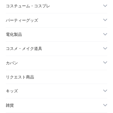
靴下・ソックス
コスチューム・コスプレ
シワ取りテープ
クリスマス
パーティーグッズ
電化製品
ドローン
コスメ・メイク道具
メイクブラシ
カバン
シワ取りテープ
トートバッグ
リクエスト商品
キッズ
リュック
アウター(女の子)
雑貨
クラッチバッグ