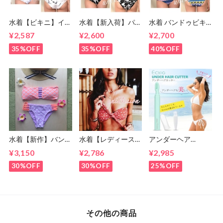
水着【ビキニ】イン
水着【新入荷】パー
水着 バンドゥビキ
ポートビキニ S〜M
ムツリービキニ モ
ニ S・Mサイズ ビキ
¥2,587
¥2,600
¥2,700
サイズ(7号,9号)
ノトーン S・Mサイ
ニ ブルー (７号・９
ズ (7〜9号)
号)
35%OFF
35%OFF
40%OFF
水着【新作】バンド
水着【レディース
アンダーヘア
ゥビキニ/ピンクパ
】ドット柄 バンド
【Ecxia】ヒートカ
¥3,150
¥2,786
¥2,985
ープル (7号・9号)
ゥビキニ S M(5号,7
ッター Vライン/ア
号,9号)
ンダーヘアー/お手
30%OFF
30%OFF
25%OFF
入れ/処理/アンダー
ヘアー/美容機器
その他の商品