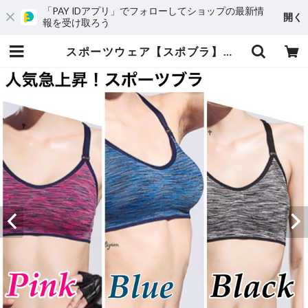
「PAY IDアプリ」でフォローしてショップの最新情
開く
報を受け取ろう
スポーツウェア【スポブラ】ヨガウェア S・Mサイズ(ブルー・ピンク・グレー) | uniBesion(ユニビジョン)