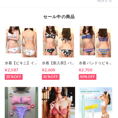
報告する
セール中の商品
水着【ビキニ】イン
水着【新入荷】パー
水着 バンドゥビキ
ポートビキニ S〜M
ムツリービキニ モ
ニ S・Mサイズ ビキ
¥2,587
¥2,600
¥2,700
サイズ(7号,9号)
ノトーン S・Mサイ
ニ ブルー (７号・９
ズ (7〜9号)
号)
35%OFF
35%OFF
40%OFF