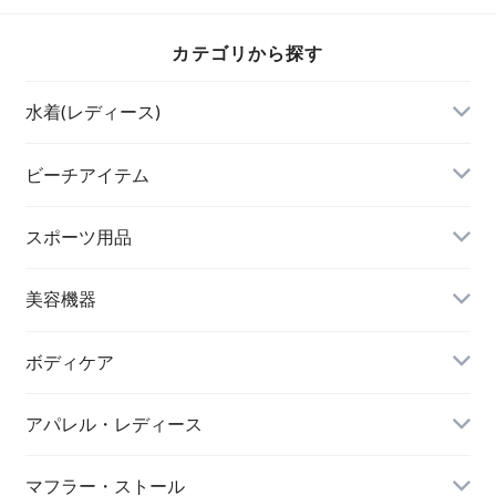
カテゴリから探す
水着(レディース)
ビキニ
ビーチアイテム
ハイネックビキニ
ビーチサンダル
スポーツ用品
ヌードブラ
サウナスーツ
美容機器
カーディガン・羽織
スイムウェア
脱毛器
ボディケア
ステッカー
スポーツブラ
アパレル・レディース
リップ・唇
レギンス・スパッツ
レッグウォーマー
マフラー・ストール