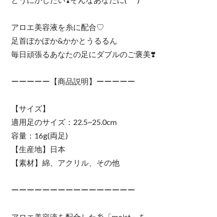
アロエ美容液を糸に配合♡
足首ぽかぽか&かかとうるるん
毎日頑張るあなたの足にダブルのご褒美❣️
ーーーーー【商品説明】ーーーーー
【サイズ】
適用足のサイズ：22.5~25.0cm
容量：16g(両足)
【生産地】日本
【素材】綿、アクリル、その他
ーーーーーーーーーーーーーーーー
アロエ美容液を配合した糸「moist」を