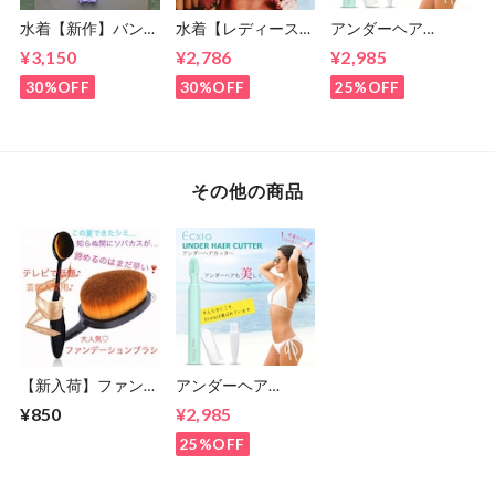
水着【新作】バンド
水着【レディース
アンダーヘア
ゥビキニ/ピンクパ
】ドット柄 バンド
【Ecxia】ヒートカ
¥3,150
¥2,786
¥2,985
ープル (7号・9号)
ゥビキニ S M(5号,7
ッター Vライン/ア
号,9号)
ンダーヘアー/お手
30%OFF
30%OFF
25%OFF
入れ/処理/アンダー
ヘアー/美容機器
その他の商品
【新入荷】ファンデ
アンダーヘア
ーションブラシ(歯
【Ecxia】ヒートカ
¥850
¥2,985
ブラシ型)メイクブ
ッター Vライン/ア
ラシ
ンダーヘアー/お手
25%OFF
入れ/処理/アンダー
ヘアー/美容機器