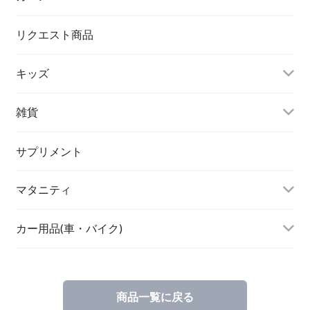
シワ取りテープ
トートバッグ
リクエスト商品
キッズ
リュック
アウター(女の子)
雑貨
クラッチバッグ
ボディケア・スキンケア
サプリメント
POETIC
マタニティ
キッチングッズ
トップス
カー用品(車・バイク)
商品一覧に戻る
素材・ハンドメイド