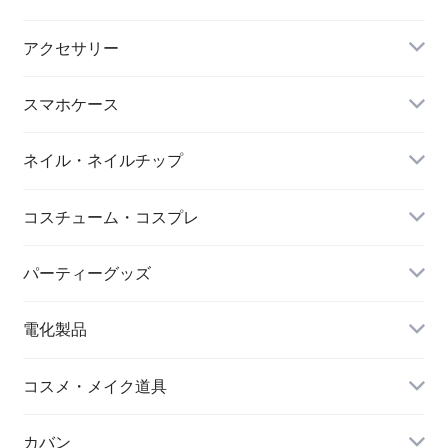
マスク
スポーツウェアセット
大判ストール
アクセサリー
ダイエット
キーホルダー
スマホケース
アイマスク
iPhone
ネイル・ネイルチップ
靴下・ソックス
コスチューム・コスプレ
シワ取りテープ
クリスマス
パーティーグッズ
電化製品
ドローン
コスメ・メイク道具
メイクブラシ
カバン