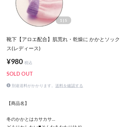
1
| 5
靴下【アロエ配合】肌荒れ・乾燥に かかとソック
ス(レディース)
¥980
税込
SOLD OUT
別途送料がかかります。
送料を確認する
【商品名】
冬のかかとはカサカサ…
どうにかしたい❣️そんなあなたに(^ ^)