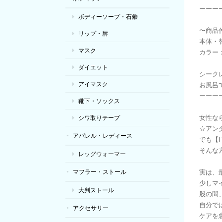
ーーー
ボディーソープ・石鹸
〜商品
リップ・唇
本体・
マスク
カラー
ダイエット
シーク
アイマスク
お風呂
ーーー
靴下・ソックス
女性な
シワ取りテープ
☆アン
アパレル・レディース
でも【
そんな
レッグウォーマー
マフラー・ストール
実は、
少しマ
大判ストール
股の間
自分で
アクセサリー
ケアを