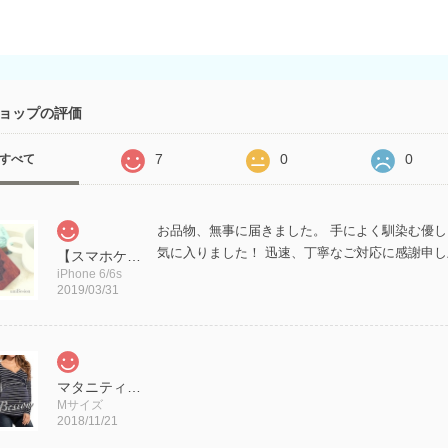
ョップの評価
7
0
0
すべて
お品物、無事に届きました。 手によく馴染む優
気に入りました！ 迅速、丁寧なご対応に感謝申
【スマホケース新サイズ入荷】iPhoneケース アイフォンケース 木製/エスニックフラワー(スマホケース)
iPhone 6/6s
2019/03/31
マタニティ【Mサイズ・Lサイズ】Vネック トップス/授乳口 授乳服/ボーダー 長袖
Mサイズ
2018/11/21