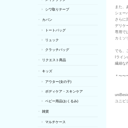
また、
シワ取りテープ
シェー
さらに
カバン
デリケ
トートバッグ
専用で
カミソ
リュック
クラッチバッグ
でも、
Iライ
リクエスト商品
繊細な
キッズ
＊〜〜
アウター(女の子)
ボディケア・スキンケア
uniBesi
ユニビ
ベビー用品(おくるみ)
雑貨
マルチケース