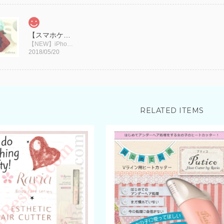
【スマホケース新サイズ入荷】iPhoneケース アイフォンケース 木製/エスニックフラワー(スマホケース)
【NEW】iPhone 8
2018/05/20
上下とも形がしっかりしていて、綺麗にスタイル
で凄く満足。夏に着るのが楽しみ！安く手に入れ
水着 ハイネックビキニ(ホワイト) インポートビキニ
2018/04/21
RELATED ITEMS
大変嬉しいレビューをお書きいただき、本当に
入いただいた水着をとても気に入って頂け
しくださいませ。 レビューのお礼に次回
ますので、後ほどご連絡いたします。 こ
後ともよろしくお願いいたします。uniBesi