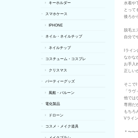
キーホルダー
水着や
とって
スマホケース
後ろか
IPHONE
脱毛エ
ネイル・ネイルチップ
自分で
ネイルチップ
Iライ
なかな
コスチューム・コスプレ
お手入
クリスマス
正しい
パーティーグッズ
そこで
「ラヴィ
風船・バルーン
他では
電化製品
専用だ
もちろ
ドローン
Vライ
コスメ・メイク道具
＊〜〜
メイクブラシ