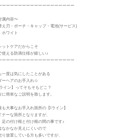
ーーーーーーーーーーーーーーーーーーー
付属内容〜
替え刃・ポーチ・キャップ・電池(サービス)
：ホワイト
レットケアだからこそ
で使える防滴仕様が嬉しい♪
ーーーーーーーーーーーーーーーーーーー
ら一度は気にしたことがある
ダーヘアのお手入れ☆
Iライン】ってそもそもどこ？
方に簡単なご説明を致します。
最も大事なお手入れ箇所の【Iライン】
イナーな箇所となりますが、
、足の付け根と付け根の間の事です♪
はなかなか見えにくいので
怠り放置している方も多いですが、