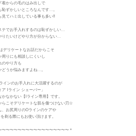
下着からの毛のはみ出しで
も恥ずかしいところなんです…。
ら見てハミ出している事も多い‼︎
ステでお手入れするのは恥ずかしい…
やりたいけどやり方が分からない…
ンはデリケートなお話だからこそ
か周りにも相談しにくいし
れのやり方も
かどうか悩みますよね…。
Iラインのお手入れに大活躍するのが
ア Iライン シェーバー」
なかなかない【Iライン専用】です。
からこそデリケートな肌を傷つけない刃☆
ん、お尻周りのOラインのケアや
ンを剃る際にもお使い頂けます。
〜〜〜〜〜〜〜〜〜〜〜〜〜〜〜〜〜〜＊