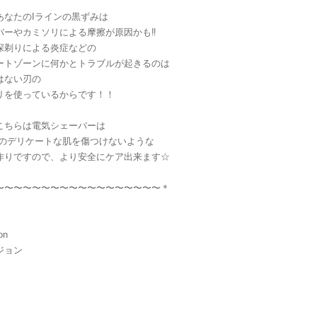
あなたのIラインの黒ずみは
バーやカミソリによる摩擦が原因かも‼︎
深剃りによる炎症などの
ートゾーンに何かとトラブルが起きるのは
はない刃の
リを使っているからです！！
こちらは電気シェーバーは
ンのデリケートな肌を傷つけないような
作りですので、より安全にケア出来ます☆
〜〜〜〜〜〜〜〜〜〜〜〜〜〜〜〜〜〜＊
on
ジョン